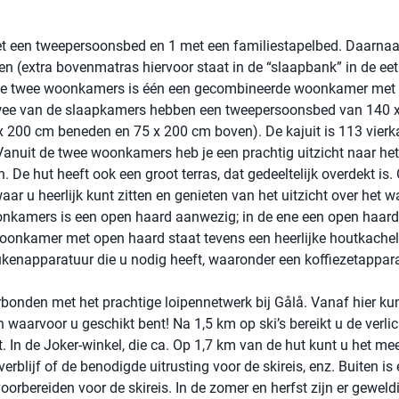
et een tweepersoonsbed en 1 met een familiestapelbed. Daarnaas
n (extra bovenmatras hiervoor staat in de “slaapbank” in de ee
de twee woonkamers is één een gecombineerde woonkamer met
ee van de slaapkamers hebben een tweepersoonsbed van 140 
x 200 cm beneden en 75 x 200 cm boven). De kajuit is 113 vierk
 Vanuit de twee woonkamers heb je een prachtig uitzicht naar he
De hut heeft ook een groot terras, dat gedeeltelijk overdekt is.
aar u heerlijk kunt zitten en genieten van het uitzicht over het wa
nkamers is een open haard aanwezig; in de ene een open haard 
oonkamer met open haard staat tevens een heerlijke houtkachel,
ukenapparatuur die u nodig heeft, waaronder een koffiezetappara
rbonden met het prachtige loipennetwerk bij Gålå. Vanaf hier ku
waarvoor u geschikt bent! Na 1,5 km op ski’s bereikt u de verlic
ut. In de Joker-winkel, die ca. Op 1,7 km van de hut kunt u het me
rblijf of de benodigde uitrusting voor de skireis, enz. Buiten is 
orbereiden voor de skireis. In de zomer en herfst zijn er geweld