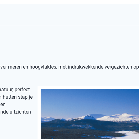
 over meren en hoogvlaktes, met indrukwekkende vergezichten o
atuur, perfect
n hutten stap je
pen
ende uitzichten