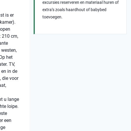
excursies reserveren en materiaal huren of
extra’s zoals haardhout of babybed
t is er
toevoegen.
tkamer).
 open
x 210 cm,
ante
t westen,
 Op het
ter. TV,
en in de
 die voor
at,
nt u lange
hte loipe.
este
er een
ige