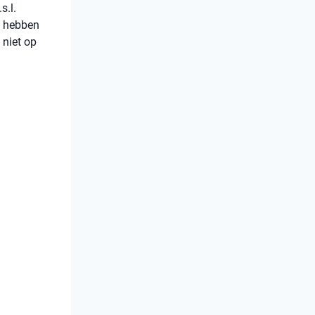
s.l.
e hebben
 niet op