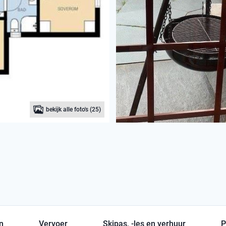
bekijk alle foto's (25)
en
Vervoer
Skipas, -les en verhuur
P