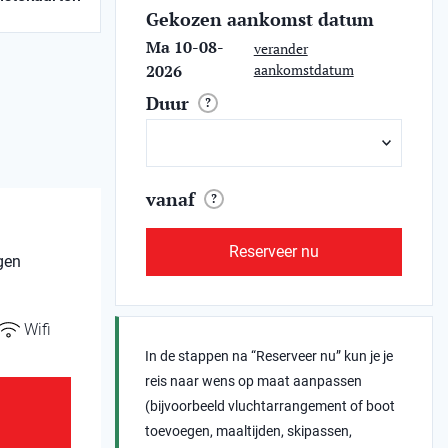
Gekozen aankomst datum
Ma 10-08-
verander
2026
aankomstdatum
Duur
?
vanaf
?
Reserveer nu
gen
Wifi
In de stappen na “Reserveer nu” kun je je
reis naar wens op maat aanpassen
(bijvoorbeeld vluchtarrangement of boot
toevoegen, maaltijden, skipassen,