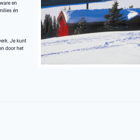
zware en
milies én
erk. Je kunt
en door het