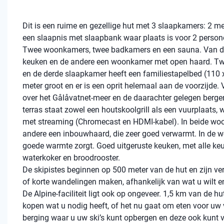
Dit is een ruime en gezellige hut met 3 slaapkamers: 2 m
een slaapnis met slaapbank waar plaats is voor 2 persone
Twee woonkamers, twee badkamers en een sauna. Van 
keuken en de andere een woonkamer met open haard. Tw
en de derde slaapkamer heeft een familiestapelbed (110 
meter groot en er is een oprit helemaal aan de voorzijde.
over het Gålåvatnet-meer en de daarachter gelegen bergen. 
terras staat zowel een houtskoolgrill als een vuurplaats, w
met streaming (Chromecast en HDMI-kabel). In beide woo
andere een inbouwhaard, die zeer goed verwarmt. In de w
goede warmte zorgt. Goed uitgeruste keuken, met alle ke
waterkoker en broodrooster.
De skipistes beginnen op 500 meter van de hut en zijn ve
of korte wandelingen maken, afhankelijk van wat u wilt en 
De Alpine-faciliteit ligt ook op ongeveer. 1,5 km van de h
kopen wat u nodig heeft, of het nu gaat om eten voor uw ve
berging waar u uw ski’s kunt opbergen en deze ook kunt vo