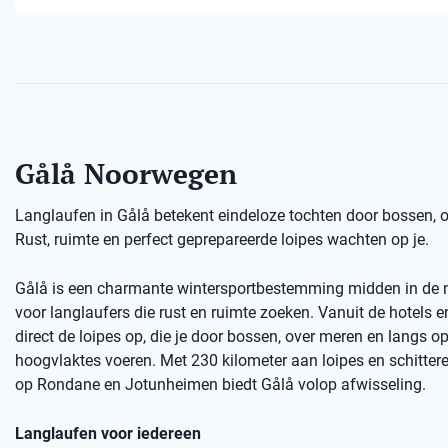
Gålå Noorwegen
Langlaufen in Gålå betekent eindeloze tochten door bossen,
Rust, ruimte en perfect geprepareerde loipes wachten op je.
Gålå is een charmante wintersportbestemming midden in de n
voor langlaufers die rust en ruimte zoeken. Vanuit de hotels e
direct de loipes op, die je door bossen, over meren en langs o
hoogvlaktes voeren. Met 230 kilometer aan loipes en schitter
op Rondane en Jotunheimen biedt Gålå volop afwisseling.
Langlaufen voor iedereen