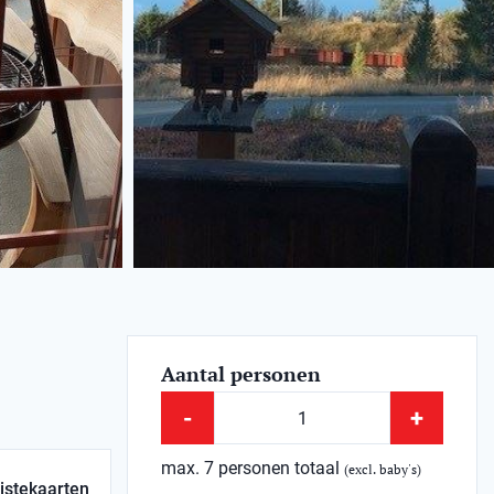
Aantal personen
-
+
max. 7 personen totaal
(excl. baby's)
istekaarten