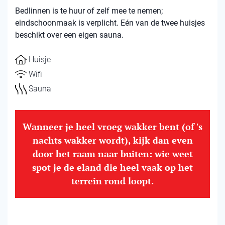
Bedlinnen is te huur of zelf mee te nemen;
eindschoonmaak is verplicht. Eén van de twee huisjes
beschikt over een eigen sauna.
Huisje
Wifi
Sauna
Wanneer je heel vroeg wakker bent (of 's
nachts wakker wordt), kijk dan even
door het raam naar buiten: wie weet
spot je de eland die heel vaak op het
terrein rond loopt.