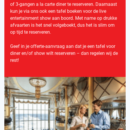
of 3-gangen a la carte diner te reserveren. Daarnaast
kun je via ons ook een tafel boeken voor de live
entertainment show aan boord. Met name op drukke
afvaarten is het snel volgeboekt, dus het is slim om
op tijd te reserveren.
Geef in je offerte-aanvraag aan dat je een tafel voor
diner en/of show wilt reserveren – dan regelen wij de
rest!