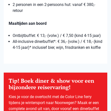
2 personen in een 2-persoons hut: vanaf € 380,-
retour
Maaltijden aan boord
Ontbijtbuffet: € 13,- (volw.) / € 7,50 (kind 4-15 jaar)
All-inclusive dinerbuffet*: € 36,- (volw.) / € 18,- (kind
4-15 jaar)* inclusief bier, wijn, frisdranken en koffie
Tip! Boek diner & show voor een
bijzondere reiservaring!
Kies je voor de overtocht met de Color Line ferry
tijdens je wintersport naar Noorwegen? Maak er een
complete avond uit van, door vooraf een dinerbuffet