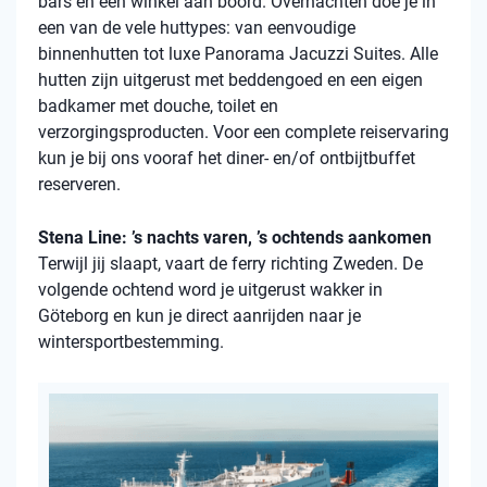
bars en een winkel aan boord. Overnachten doe je in
een van de vele
huttypes
: van eenvoudige
binnenhutten
tot luxe Panorama Jacuzzi Suites. Alle
hutten zijn uitgerust met beddengoed en een eigen
badkamer met douche, toilet en
verzorgingsproducten. Voor een complete reiservaring
kun je bij ons vooraf het diner- en/of ontbijtbuffet
reserveren.
Stena Line: ’s nachts varen, ’s ochtends aankomen
Terwijl jij slaapt, vaart de ferry richting Zweden. De
volgende ochtend word je uitgerust wakker in
Göteborg en kun je direct aanrijden naar je
wintersportbestemming.