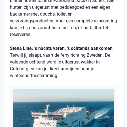
binnenhutten
tot luxe Panorama Jacuzzi Suites. Alle
hutten zijn uitgerust met beddengoed en een eigen
badkamer met douche, toilet en
verzorgingsproducten. Voor een complete reiservaring
kun je bij ons vooraf het diner- en/of ontbijtbuffet
reserveren.
Stena Line: ’s nachts varen, ’s ochtends aankomen
Terwijl jij slaapt, vaart de ferry richting Zweden. De
volgende ochtend word je uitgerust wakker in
Göteborg en kun je direct aanrijden naar je
wintersportbestemming.