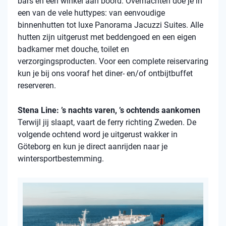
bars en een winkel aan boord. Overnachten doe je in
een van de vele
huttypes
: van eenvoudige
binnenhutten
tot luxe Panorama Jacuzzi Suites. Alle
hutten zijn uitgerust met beddengoed en een eigen
badkamer met douche, toilet en
verzorgingsproducten. Voor een complete reiservaring
kun je bij ons vooraf het diner- en/of ontbijtbuffet
reserveren.
Stena Line: ’s nachts varen, ’s ochtends aankomen
Terwijl jij slaapt, vaart de ferry richting Zweden. De
volgende ochtend word je uitgerust wakker in
Göteborg en kun je direct aanrijden naar je
wintersportbestemming.