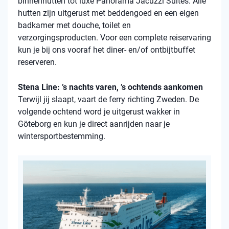
binnenhutten
tot luxe Panorama Jacuzzi Suites. Alle
hutten zijn uitgerust met beddengoed en een eigen
badkamer met douche, toilet en
verzorgingsproducten. Voor een complete reiservaring
kun je bij ons vooraf het diner- en/of ontbijtbuffet
reserveren.
Stena Line: ’s nachts varen, ’s ochtends aankomen
Terwijl jij slaapt, vaart de ferry richting Zweden. De
volgende ochtend word je uitgerust wakker in
Göteborg en kun je direct aanrijden naar je
wintersportbestemming.