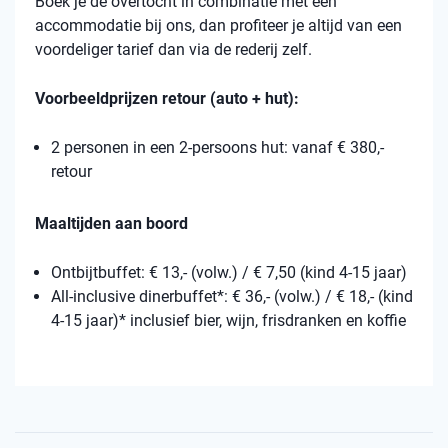
Boek je de overtocht in combinatie met een
accommodatie bij ons, dan profiteer je altijd van een
voordeliger tarief dan via de rederij zelf.
Voorbeeldprijzen retour (auto + hut):
2 personen in een 2-persoons hut: vanaf € 380,-
retour
Maaltijden aan boord
Ontbijtbuffet: € 13,- (volw.) / € 7,50 (kind 4-15 jaar)
All-inclusive dinerbuffet*: € 36,- (volw.) / € 18,- (kind
4-15 jaar)* inclusief bier, wijn, frisdranken en koffie