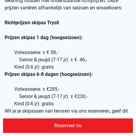
rekening houden met onderstaande richtprijzen. Deze
prijzen variëren afhankelijk van seizoen en wisselkoers:
Richtprijzen skipas Trysil
Prijzen skipas 1 dag (hoogseizoen):
Volwassene: ± € 58,-
Senior & jeugd (7-17 jr): ± €. 46,-
Kind (0-6 jr): gratis
Prijzen skipas 6-8 dagen (hoogseizoen):
Volwassene: ± €285,-
Senior & jeugd (7-17 jr): ± €230,-
Kind (0-6 jr): gratis
Wil je je skipassen van tevoren via ons reserveren, geef dit
dan aan in je offerte-aanvraag, dan nemen wij dit mee in je
Reserveer nu
reisvoorstel.