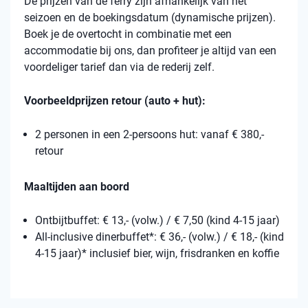
De prijzen van de ferry zijn afhankelijk van het
seizoen en de boekingsdatum (dynamische prijzen).
Boek je de overtocht in combinatie met een
accommodatie bij ons, dan profiteer je altijd van een
voordeliger tarief dan via de rederij zelf.
Voorbeeldprijzen retour (auto + hut):
2 personen in een 2-persoons hut: vanaf € 380,-
retour
Maaltijden aan boord
Ontbijtbuffet: € 13,- (volw.) / € 7,50 (kind 4-15 jaar)
All-inclusive dinerbuffet*: € 36,- (volw.) / € 18,- (kind
4-15 jaar)* inclusief bier, wijn, frisdranken en koffie