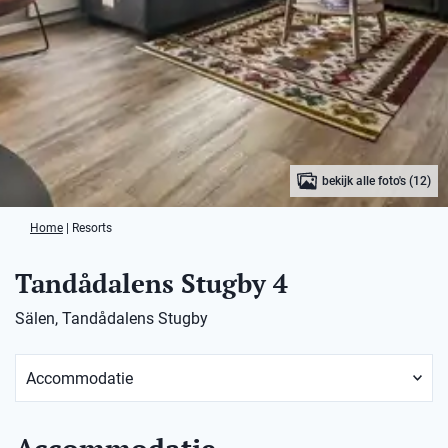
bekijk alle foto's (12)
Home
|
Resorts
Tandådalens Stugby 4
Sälen, Tandådalens Stugby