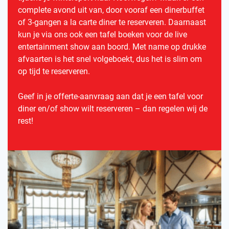
complete avond uit van, door vooraf een dinerbuffet
of 3-gangen a la carte diner te reserveren. Daarnaast
kun je via ons ook een tafel boeken voor de live
entertainment show aan boord. Met name op drukke
afvaarten is het snel volgeboekt, dus het is slim om
op tijd te reserveren.
Geef in je offerte-aanvraag aan dat je een tafel voor
diner en/of show wilt reserveren – dan regelen wij de
rest!