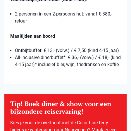
2 personen in een 2-persoons hut: vanaf € 380,-
retour
Maaltijden aan boord
Ontbijtbuffet: € 13,- (volw.) / € 7,50 (kind 4-15 jaar)
All-inclusive dinerbuffet*: € 36,- (volw.) / € 18,- (kind
4-15 jaar)* inclusief bier, wijn, frisdranken en koffie
Tip! Boek diner & show voor een
bijzondere reiservaring!
Kies je voor de overtocht met de Color Line ferry
tijdens je wintersport naar Noorwegen? Maak er een