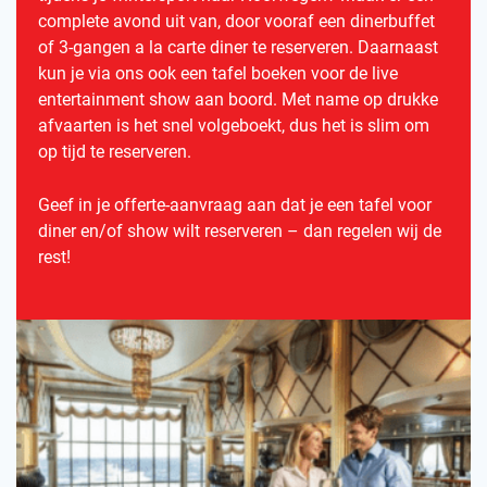
complete avond uit van, door vooraf een dinerbuffet
of 3-gangen a la carte diner te reserveren. Daarnaast
kun je via ons ook een tafel boeken voor de live
entertainment show aan boord. Met name op drukke
afvaarten is het snel volgeboekt, dus het is slim om
op tijd te reserveren.
Geef in je offerte-aanvraag aan dat je een tafel voor
diner en/of show wilt reserveren – dan regelen wij de
rest!