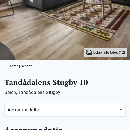
bekijk alle foto's (12)
Home
|
Resorts
Tandådalens Stugby 10
Sälen, Tandådalens Stugby