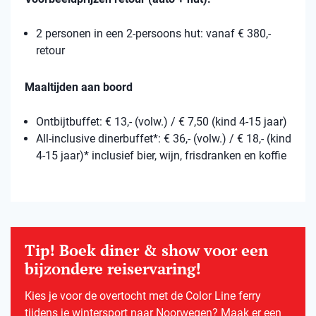
2 personen in een 2-persoons hut: vanaf € 380,-
retour
Maaltijden aan boord
Ontbijtbuffet: € 13,- (volw.) / € 7,50 (kind 4-15 jaar)
All-inclusive dinerbuffet*: € 36,- (volw.) / € 18,- (kind
4-15 jaar)* inclusief bier, wijn, frisdranken en koffie
Tip! Boek diner & show voor een
bijzondere reiservaring!
Kies je voor de overtocht met de Color Line ferry
tijdens je wintersport naar Noorwegen? Maak er een