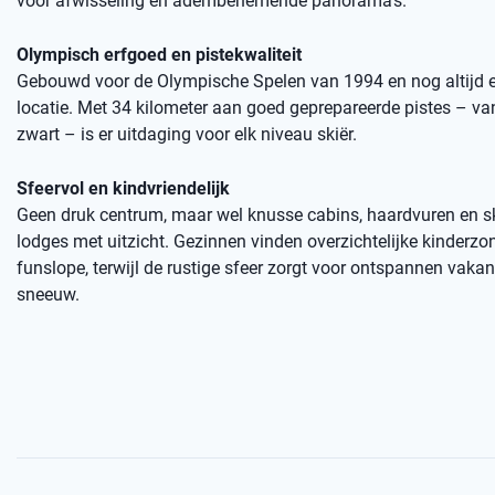
voor afwisseling én adembenemende panorama’s.
Olympisch erfgoed en pistekwaliteit
Gebouwd voor de Olympische Spelen van 1994 en nog altijd 
locatie. Met 34 kilometer aan goed geprepareerde pistes – va
zwart – is er uitdaging voor elk niveau skiër.
Sfeervol en kindvriendelijk
Geen druk centrum, maar wel knusse cabins, haardvuren en sk
lodges met uitzicht. Gezinnen vinden overzichtelijke kinderzo
funslope, terwijl de rustige sfeer zorgt voor ontspannen vaka
sneeuw.