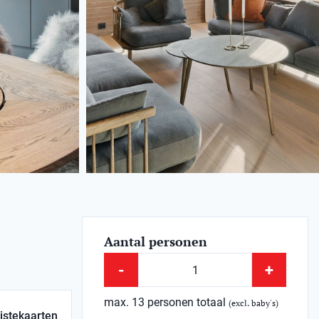
Aantal personen
-
+
max. 13 personen totaal
(excl. baby's)
istekaarten