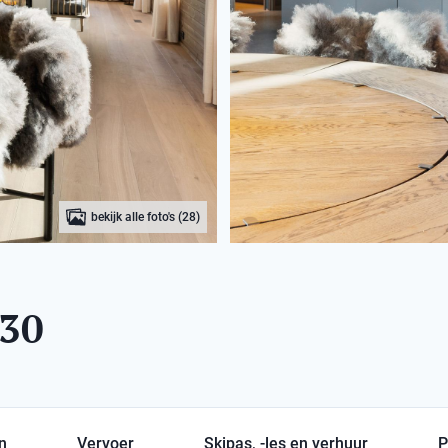
bekijk alle foto's (28)
30
en
Vervoer
Skipas, -les en verhuur
P