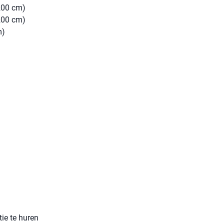
200 cm)
200 cm)
m)
ie te huren