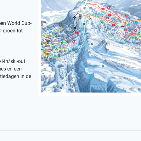
een World Cup-
n groen tot
i-in/ski-out
nes en een
ntiedagen in de