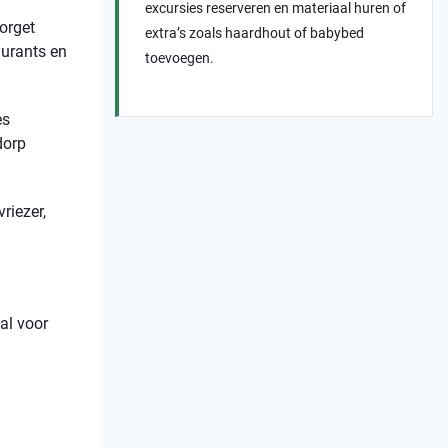
excursies reserveren en materiaal huren of
orget
extra’s zoals haardhout of babybed
aurants en
toevoegen.
es
dorp
riezer,
al voor