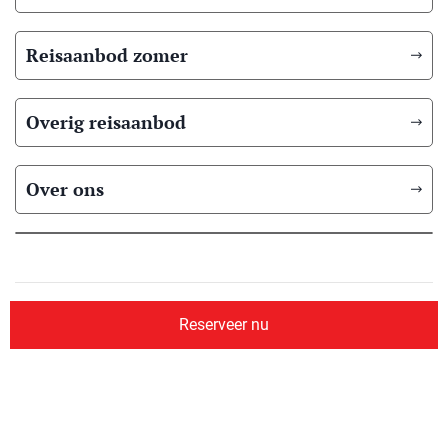
Reisaanbod zomer
Overig reisaanbod
Over ons
© 2026 Scandic Booking
Algemene voorwaarden
Privacyverklaring
Reserveer nu
Aangesloten bij