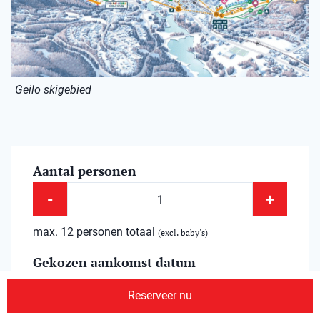
Geilo skigebied
Aantal personen
-
+
max. 12 personen totaal
(excl. baby's)
Gekozen aankomst datum
Za 08-08-2026
verander aankomstdatum
Reserveer nu
Duur
?