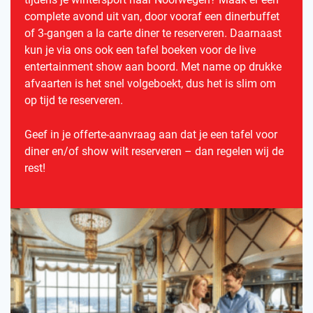
complete avond uit van, door vooraf een dinerbuffet
of 3-gangen a la carte diner te reserveren. Daarnaast
kun je via ons ook een tafel boeken voor de live
entertainment show aan boord. Met name op drukke
afvaarten is het snel volgeboekt, dus het is slim om
op tijd te reserveren.
Geef in je offerte-aanvraag aan dat je een tafel voor
diner en/of show wilt reserveren – dan regelen wij de
rest!