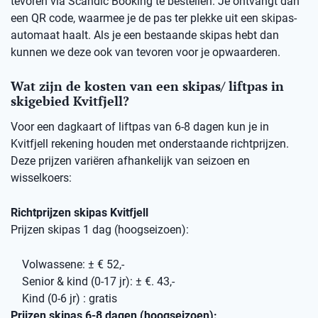
tevoren via Scandic Booking te bestellen. Je ontvangt dan
een QR code, waarmee je de pas ter plekke uit een skipas-
automaat haalt. Als je een bestaande skipas hebt dan
kunnen we deze ook van tevoren voor je opwaarderen.
Wat zijn de kosten van een skipas/ liftpas in
skigebied Kvitfjell?
Voor een dagkaart of liftpas van 6-8 dagen kun je in
Kvitfjell rekening houden met onderstaande richtprijzen.
Deze prijzen variëren afhankelijk van seizoen en
wisselkoers:
Richtprijzen skipas Kvitfjell
Prijzen skipas 1 dag (hoogseizoen):
Volwassene: ± € 52,-
Senior & kind (0-17 jr): ± €. 43,-
Kind (0-6 jr) : gratis
Prijzen skipas 6-8 dagen (hoogseizoen):