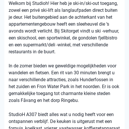
Welkom bij Studioh! Hier heb je ski-in/ski-out toegang,
zowel een privé ski-lift als langlaufpaden direct buiten
je deur. Het buitengebied aan de achterkant van het
appartementengebouw heeft een sleeheuvel die ‘s
avonds wordt verlicht. Bij Skitorget vindt u ski -verhuur,
een skischool, een sportwinkel, de gondolen fjellbistro
en een supermarkt/deli -winkel, met verschillende
restaurants in de buurt.
In de zomer bieden we geweldige mogelijkheden voor
wandelen en fietsen. Een rit van 30 minuten brengt u
naar verschillende attracties, zoals Hunderfossen in
het zuiden en Fron Water Park in het noorden. Er is ook
gemakkelijke toegang tot charmante kleine steden
zoals Fåvang en het dorp Ringebu.
StudioH A307 biedt alles wat u nodig heeft voor een
ontspannen verblijf. De keuken is uitgerust met een
fornuis, koelkast, vriezer, vaatwasser, koffiezetapparaat