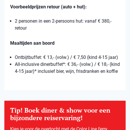
Voorbeeldprijzen retour (auto + hut):
2 personen in een 2-persoons hut: vanaf € 380,-
retour
Maaltijden aan boord
Ontbijtbuffet: € 13,- (volw.) / € 7,50 (kind 4-15 jaar)
All-inclusive dinerbuffet*: € 36,- (volw.) / € 18,- (kind
4-15 jaar)* inclusief bier, wijn, frisdranken en koffie
Tip! Boek diner & show voor een
bijzondere reiservaring!
Kies je voor de overtocht met de Color Line ferry