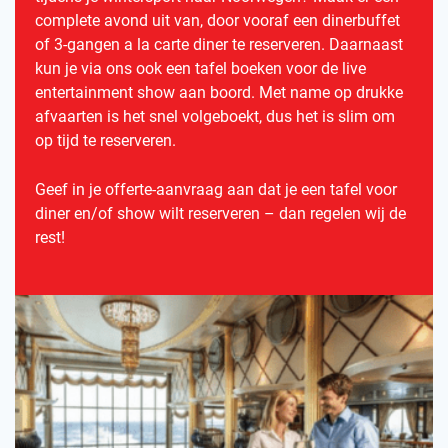
complete avond uit van, door vooraf een dinerbuffet
of 3-gangen a la carte diner te reserveren. Daarnaast
kun je via ons ook een tafel boeken voor de live
entertainment show aan boord. Met name op drukke
afvaarten is het snel volgeboekt, dus het is slim om
op tijd te reserveren.
Geef in je offerte-aanvraag aan dat je een tafel voor
diner en/of show wilt reserveren – dan regelen wij de
rest!