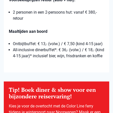
2 personen in een 2-persoons hut: vanaf € 380,-
retour
Maaltijden aan boord
Ontbijtbuffet: € 13,- (volw.) / € 7,50 (kind 4-15 jaar)
All-inclusive dinerbuffet*: € 36,- (volw.) / € 18,- (kind
4-15 jaar)* inclusief bier, wijn, frisdranken en koffie
Tip! Boek diner & show voor een
bijzondere reiservaring!
Kies je voor de overtocht met de Color Line ferry
tijdens je wintersport naar Noorwegen? Maak er een