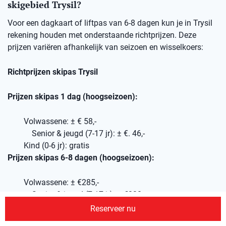
skigebied Trysil?
Voor een dagkaart of liftpas van 6-8 dagen kun je in Trysil
rekening houden met onderstaande richtprijzen. Deze
prijzen variëren afhankelijk van seizoen en wisselkoers:
Richtprijzen skipas Trysil
Prijzen skipas 1 dag (hoogseizoen):
Volwassene: ± € 58,-
Senior & jeugd (7-17 jr): ± €. 46,-
Kind (0-6 jr): gratis
Prijzen skipas 6-8 dagen (hoogseizoen):
Volwassene: ± €285,-
Senior & jeugd (7-17 jr): ± €230,-
Kind (0-6 jr): gratis
Reserveer nu
Wil je je skipassen van tevoren via ons reserveren, geef dit