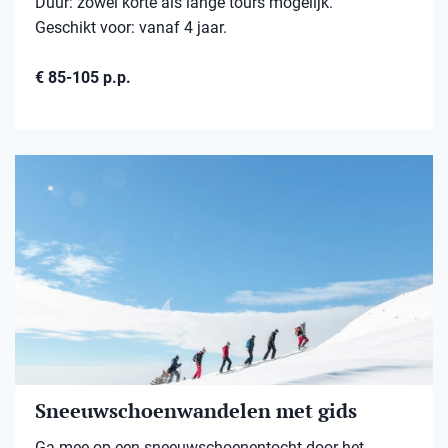
Duur: zowel korte als lange tours mogelijk.
Geschikt voor: vanaf 4 jaar.
€ 85-105 p.p.
Sneeuwschoenwandelen met gids
Ga mee op een sneeuwschoenentocht door het