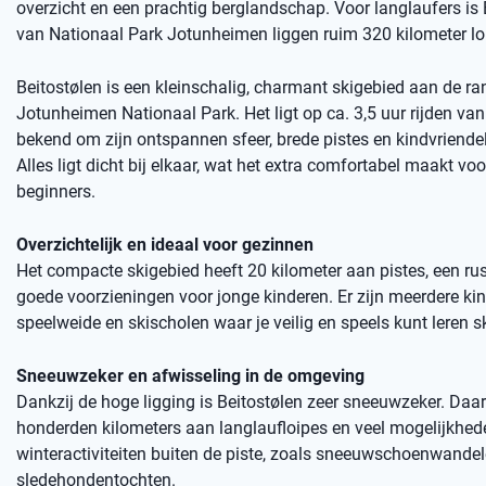
overzicht en een prachtig berglandschap. Voor langlaufers is
van Nationaal Park Jotunheimen liggen ruim 320 kilometer loi
Beitostølen is een kleinschalig, charmant skigebied aan de ra
Jotunheimen Nationaal Park. Het ligt op ca. 3,5 uur rijden van
bekend om zijn ontspannen sfeer, brede pistes en kindvriendeli
Alles ligt dicht bij elkaar, wat het extra comfortabel maakt vo
beginners.
Overzichtelijk en ideaal voor gezinnen
Het compacte skigebied heeft 20 kilometer aan pistes, een ru
goede voorzieningen voor jonge kinderen. Er zijn meerdere kind
speelweide en skischolen waar je veilig en speels kunt leren s
Sneeuwzeker en afwisseling in de omgeving
Dankzij de hoge ligging is Beitostølen zeer sneeuwzeker. Daar
honderden kilometers aan langlaufloipes en veel mogelijkhed
winteractiviteiten buiten de piste, zoals sneeuwschoenwande
sledehondentochten.