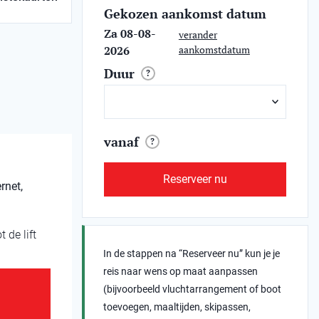
Gekozen aankomst datum
Za 08-08-
verander
2026
aankomstdatum
Duur
?
vanaf
?
Reserveer nu
rnet,
 de lift
In de stappen na “Reserveer nu” kun je je
reis naar wens op maat aanpassen
(bijvoorbeeld vluchtarrangement of boot
toevoegen, maaltijden, skipassen,