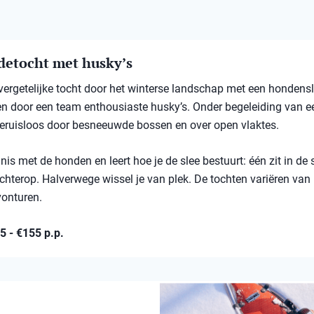
detocht met husky’s
ergetelijke tocht door het winterse landschap met een hondensl
en door een team enthousiaste husky’s. Onder begeleiding van e
 geruisloos door besneeuwde bossen en over open vlaktes.
is met de honden en leert hoe je de slee bestuurt: één zit in de s
chterop. Halverwege wissel je van plek. De tochten variëren van k
vonturen.
85 - €155 p.p.