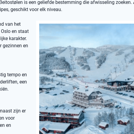
 Beitostølen is een geliefde bestemming die afwisseling zoeken.
pes, geschikt voor elk niveau.
nd van het
 Oslo en staat
jke karakter.
or gezinnen en
stig tempo en
erliften, een
kiën.
naast zijn er
en voor
len en