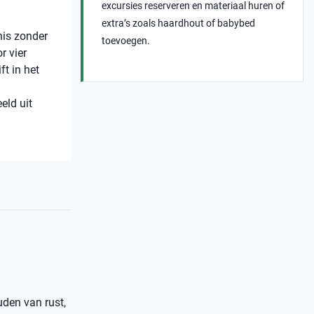
excursies reserveren en materiaal huren of
extra’s zoals haardhout of babybed
nis zonder
toevoegen.
r vier
t in het
eld uit
uden van rust,