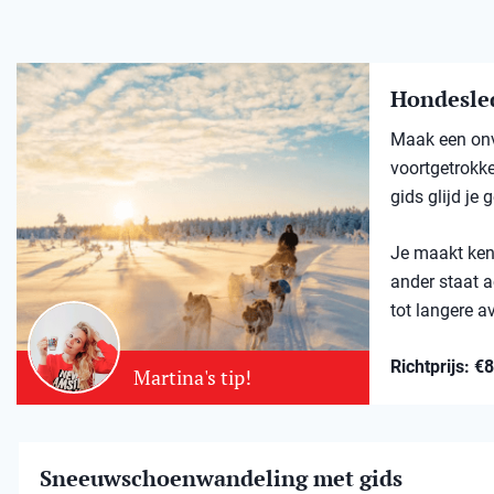
Hondesle
Maak een onv
voortgetrokk
gids glijd je
Je maakt kenn
ander staat a
tot langere a
Richtprijs: €
Martina's tip!
Sneeuwschoenwandeling met gids