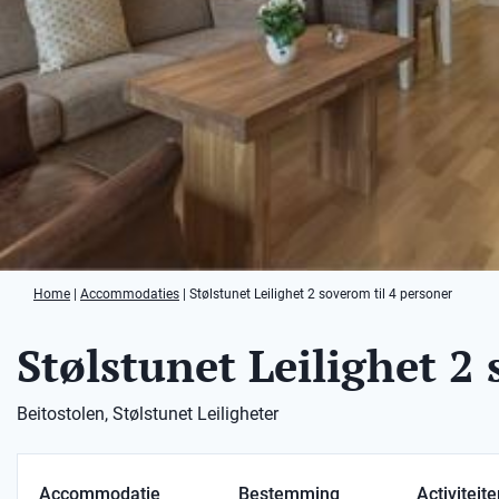
Home
|
Accommodaties
|
Stølstunet Leilighet 2 soverom til 4 personer
Stølstunet Leilighet 2
Beitostolen, Stølstunet Leiligheter
Accommodatie
Bestemming
Activiteit