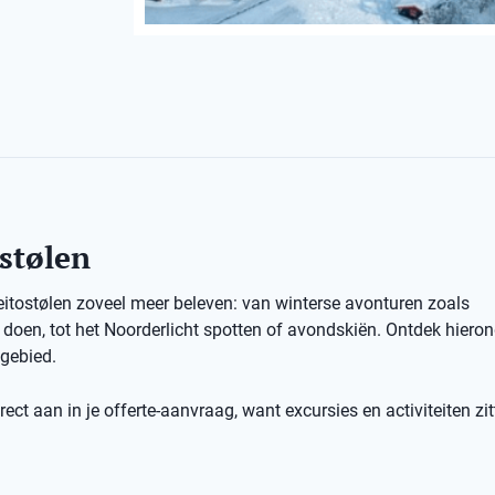
ostølen
eitostølen zoveel meer beleven: van winterse avonturen zoals
oen, tot het Noorderlicht spotten of avondskiën. Ontdek hiero
igebied.
ect aan in je offerte-aanvraag, want excursies en activiteiten zit