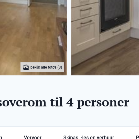
bekijk alle foto's (3)
 soverom til 4 personer
en
Vervoer
Skipas, -les en verhuur
P