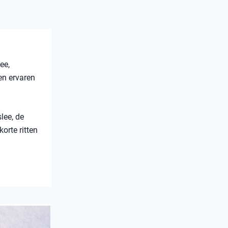
ee,
en ervaren
lee, de
orte ritten