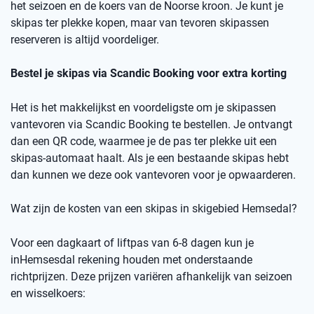
het seizoen en de koers van de Noorse kro
on
.
Je kunt je
skipas ter plekke kopen, maar v
an
t
evoren skipassen
reserveren is altijd voordeliger.
Bestel je skipas via
Scandic
Booking
voor extra korting
Het is het makkelijkst en voordeligste om je skipassen
vantevoren
via
Scandic
Booking
te bestellen.
Je ontvangt
dan een
QR code
, waarmee je de pas ter plekke uit een
skipas-automaat haalt. Als je een bestaande skipas hebt
dan kunnen we deze ook
vantevoren
voor je opwaarderen.
Wat zijn de kosten van een skipas
in skigebied
Hemsedal
?
Voor een dagkaart of
liftpas
van 6-8 dagen kun je
in
Hemsesdal
rekening houden met onderstaande
richtprijzen
. Deze prijzen variëren afhankelijk van seizoen
en wisselkoers
: