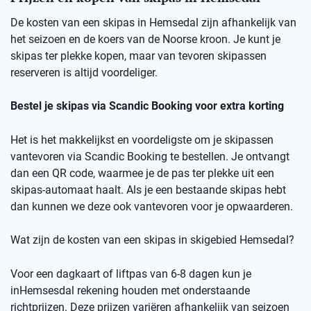
De kosten van een skipas in
Hemsedal
zij
n afhankelijk van
het seizoen en de koers van de Noorse kro
on
.
Je kunt je
skipas ter plekke kopen, maar v
an
t
evoren skipassen
reserveren is altijd voordeliger.
Bestel je skipas via
Scandic
Booking
voor extra korting
Het is het makkelijkst en voordeligste om je skipassen
vantevoren
via
Scandic
Booking
te bestellen.
Je ontvangt
dan een
QR code
, waarmee je de pas ter plekke uit een
skipas-automaat haalt. Als je een bestaande skipas hebt
dan kunnen we deze ook
vantevoren
voor je opwaarderen.
Wat zijn de kosten van een skipas
in skigebied
Hemsedal
?
Voor een dagkaart of
liftpas
van 6-8 dagen kun je
in
Hemsesdal
rekening houden met onderstaande
richtprijzen
. Deze prijzen variëren afhankelijk van seizoen