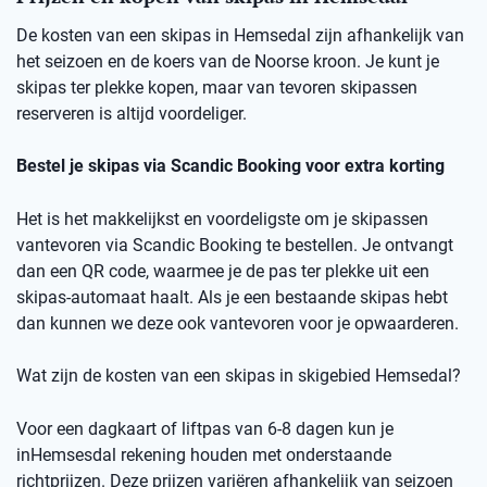
De kosten van een skipas in
Hemsedal
zij
n afhankelijk van
het seizoen en de koers van de Noorse kro
on
.
Je kunt je
skipas ter plekke kopen, maar v
an
t
evoren skipassen
reserveren is altijd voordeliger.
Bestel je skipas via
Scandic
Booking
voor extra korting
Het is het makkelijkst en voordeligste om je skipassen
vantevoren
via
Scandic
Booking
te bestellen.
Je ontvangt
dan een
QR code
, waarmee je de pas ter plekke uit een
skipas-automaat haalt. Als je een bestaande skipas hebt
dan kunnen we deze ook
vantevoren
voor je opwaarderen.
Wat zijn de kosten van een skipas
in skigebied
Hemsedal
?
Voor een dagkaart of
liftpas
van 6-8 dagen kun je
in
Hemsesdal
rekening houden met onderstaande
richtprijzen
. Deze prijzen variëren afhankelijk van seizoen