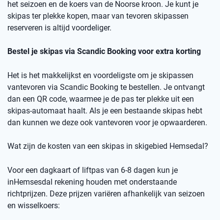
het seizoen en de koers van de Noorse kro
on
.
Je kunt je
skipas ter plekke kopen, maar v
an
t
evoren skipassen
reserveren is altijd voordeliger.
Bestel je skipas via
Scandic
Booking
voor extra korting
Het is het makkelijkst en voordeligste om je skipassen
vantevoren
via
Scandic
Booking
te bestellen.
Je ontvangt
dan een
QR code
, waarmee je de pas ter plekke uit een
skipas-automaat haalt. Als je een bestaande skipas hebt
dan kunnen we deze ook
vantevoren
voor je opwaarderen.
Wat zijn de kosten van een skipas
in skigebied
Hemsedal
?
Voor een dagkaart of
liftpas
van 6-8 dagen kun je
in
Hemsesdal
rekening houden met onderstaande
richtprijzen
. Deze prijzen variëren afhankelijk van seizoen
en wisselkoers
: