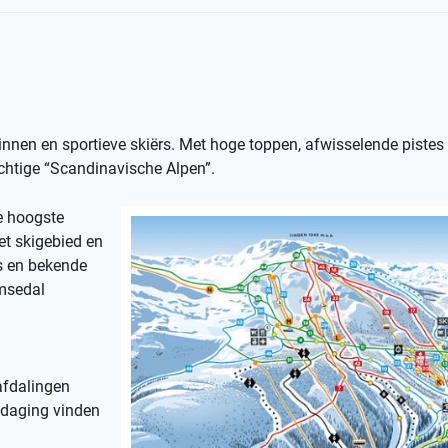
nnen en sportieve skiërs. Met hoge toppen, afwisselende pistes
rachtige “Scandinavische Alpen”.
e hoogste
et skigebied en
s en bekende
emsedal
 afdalingen
itdaging vinden