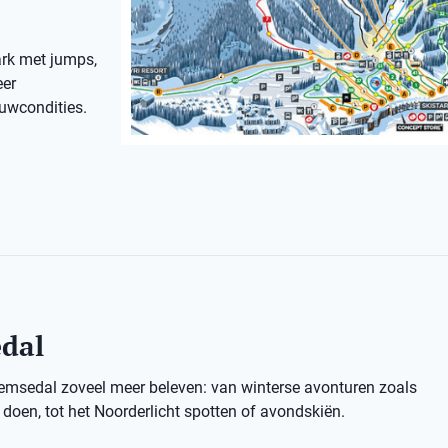
ark met jumps,
eer
euwcondities.
edal
Hemsedal zoveel meer beleven: van winterse avonturen zoals
oen, tot het Noorderlicht spotten of avondskiën.