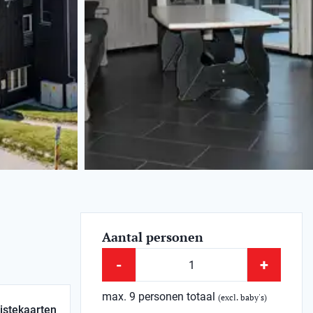
Aantal personen
-
+
max. 9 personen totaal
(excl. baby's)
istekaarten