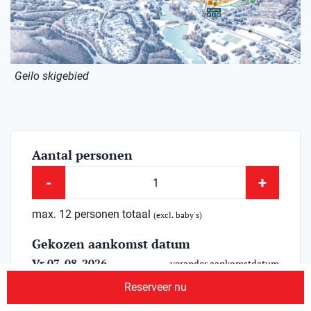
Geilo skigebied
Aantal personen
-
+
max. 12 personen totaal
(excl. baby's)
Gekozen aankomst datum
Vr 07-08-2026
verander aankomstdatum
Duur
?
Reserveer nu