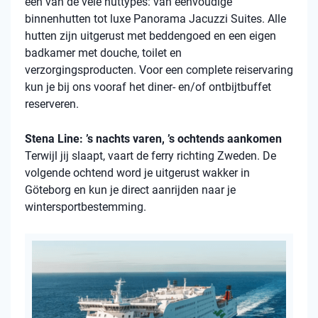
een van de vele
huttypes
: van eenvoudige
binnenhutten
tot luxe Panorama Jacuzzi Suites. Alle
hutten zijn uitgerust met beddengoed en een eigen
badkamer met douche, toilet en
verzorgingsproducten. Voor een complete reiservaring
kun je bij ons vooraf het diner- en/of ontbijtbuffet
reserveren.
Stena Line: ’s nachts varen, ’s ochtends aankomen
Terwijl jij slaapt, vaart de ferry richting Zweden. De
volgende ochtend word je uitgerust wakker in
Göteborg en kun je direct aanrijden naar je
wintersportbestemming.