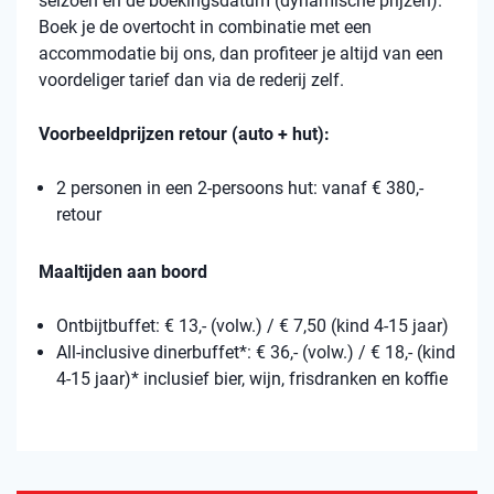
seizoen en de boekingsdatum (dynamische prijzen).
Boek je de overtocht in combinatie met een
accommodatie bij ons, dan profiteer je altijd van een
voordeliger tarief dan via de rederij zelf.
Voorbeeldprijzen retour (auto + hut):
2 personen in een 2-persoons hut: vanaf € 380,-
retour
Maaltijden aan boord
Ontbijtbuffet: € 13,- (volw.) / € 7,50 (kind 4-15 jaar)
All-inclusive dinerbuffet*: € 36,- (volw.) / € 18,- (kind
4-15 jaar)* inclusief bier, wijn, frisdranken en koffie