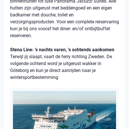
binnenhutten
tot luxe Panorama Jacuzzi Suites. Alle
hutten zijn uitgerust met beddengoed en een eigen
badkamer met douche, toilet en
verzorgingsproducten. Voor een complete reiservaring
kun je bij ons vooraf het diner- en/of ontbijtbuffet
reserveren.
Stena Line: ’s nachts varen, ’s ochtends aankomen
Terwijl jij slaapt, vaart de ferry richting Zweden. De
volgende ochtend word je uitgerust wakker in
Göteborg en kun je direct aanrijden naar je
wintersportbestemming.