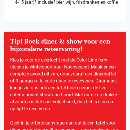
4-15 jaar)* inclusief bier, wijn, frisdranken en koffie
Tip! Boek diner & show voor een
bijzondere reiservaring!
Kies je voor de overtocht met de Color Line ferry
tijdens je wintersport naar Noorwegen? Maak er een
complete avond uit van, door vooraf een dinerbuffet
of 3-gangen a la carte diner te reserveren. Daarnaast
kun je via ons ook een tafel boeken voor de live
entertainment show aan boord. Met name op drukke
afvaarten is het snel volgeboekt, dus het is slim om
op tijd te reserveren.
Geef in je offerte-aanvraag aan dat je een tafel voor
diner en/of show wilt reserveren – dan regelen wij de