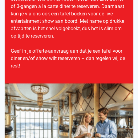
of 3-gangen a la carte diner te reserveren. Daarnaast
kun je via ons ook een tafel boeken voor de live
entertainment show aan boord. Met name op drukke
afvaarten is het snel volgeboekt, dus het is slim om
op tijd te reserveren.
Geef in je offerte-aanvraag aan dat je een tafel voor
diner en/of show wilt reserveren – dan regelen wij de
rest!