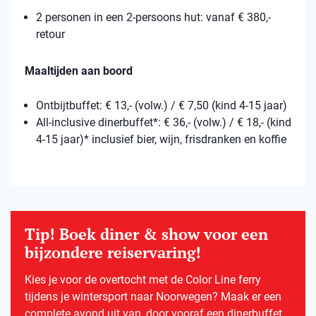
2 personen in een 2-persoons hut: vanaf € 380,-
retour
Maaltijden aan boord
Ontbijtbuffet: € 13,- (volw.) / € 7,50 (kind 4-15 jaar)
All-inclusive dinerbuffet*: € 36,- (volw.) / € 18,- (kind
4-15 jaar)* inclusief bier, wijn, frisdranken en koffie
Tip! Boek diner & show voor een
bijzondere reiservaring!
Kies je voor de overtocht met de Color Line ferry
tijdens je wintersport naar Noorwegen? Maak er een
complete avond uit van, door vooraf een dinerbuffet