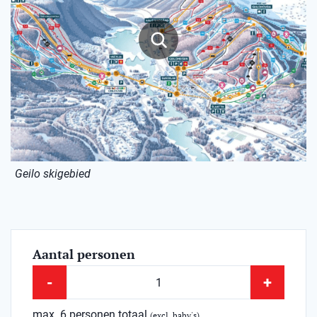
Geilo skigebied
Aantal personen
-
+
max. 6 personen totaal
(excl. baby's)