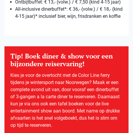
Ontbijtbuffet: € 13,- (volw.) / € 7,50 (kind 4-15 jaar)
All-inclusive dinerbuffet*: € 36,- (volw.) / € 18,- (kind
4-15 jaar)* inclusief bier, wijn, frisdranken en koffie
Tip! Boek diner & show voor een
bijzondere reiservaring!
Kies je voor de overtocht met de Color Line ferry
tijdens je wintersport naar Noorwegen? Maak er een
complete avond uit van, door vooraf een dinerbuffet
of 3-gangen a la carte diner te reserveren. Daarnaast
kun je via ons ook een tafel boeken voor de live
entertainment show aan boord. Met name op drukke
afvaarten is het snel volgeboekt, dus het is slim om
op tijd te reserveren.