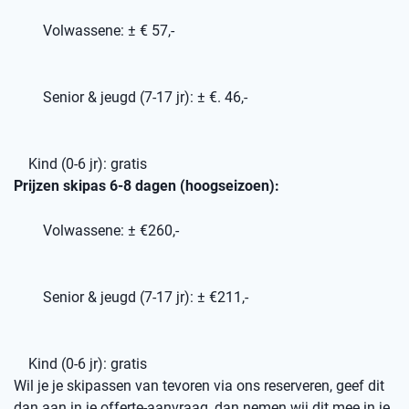
Volwassene: ± € 57,-
Senior & jeugd (7-17 jr): ± €. 46,-
Kind (0-6 jr): gratis
Prijzen skipas 6-8 dagen (hoogseizoen):
Volwassene: ± €260,-
Senior & jeugd (7-17 jr): ± €211,-
Kind (0-6 jr): gratis
Wil je je skipassen van tevoren via ons reserveren, geef dit
dan aan in je offerte-aanvraag, dan nemen wij dit mee in je