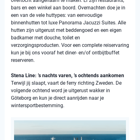
overtocht aangenaam te maken. Er zijn restaurants,
bars en een winkel aan boord. Overnachten doe je in
een van de vele
huttypes
: van eenvoudige
binnenhutten
tot luxe Panorama Jacuzzi Suites. Alle
hutten zijn uitgerust met beddengoed en een eigen
badkamer met douche, toilet en
verzorgingsproducten. Voor een complete reiservaring
kun je bij ons vooraf het diner- en/of ontbijtbuffet
reserveren.
Stena Line: ’s nachts varen, ’s ochtends aankomen
Terwijl jij slaapt, vaart de ferry richting Zweden. De
volgende ochtend word je uitgerust wakker in
Göteborg en kun je direct aanrijden naar je
wintersportbestemming.