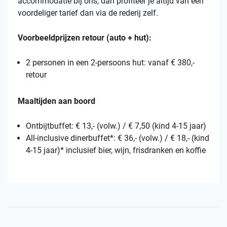
accommodatie bij ons, dan profiteer je altijd van een
voordeliger tarief dan via de rederij zelf.
Voorbeeldprijzen retour (auto + hut):
2 personen in een 2-persoons hut: vanaf € 380,-
retour
Maaltijden aan boord
Ontbijtbuffet: € 13,- (volw.) / € 7,50 (kind 4-15 jaar)
All-inclusive dinerbuffet*: € 36,- (volw.) / € 18,- (kind
4-15 jaar)* inclusief bier, wijn, frisdranken en koffie