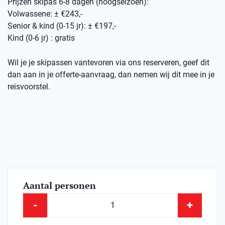
Prijzen skipas 6-8 dagen (hoogseizoen):
Volwassene: ± €243,-
Senior & kind (0-15 jr): ± €197,-
Kind (0-6 jr) : gratis
Wil je je skipassen vantevoren via ons reserveren, geef dit
dan aan in je offerte-aanvraag, dan nemen wij dit mee in je
reisvoorstel.
Aantal personen
-
+