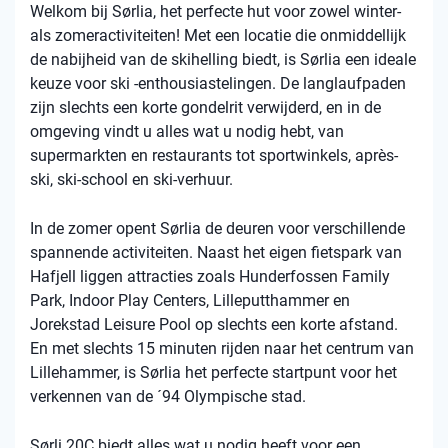
Welkom bij Sørlia, het perfecte hut voor zowel winter-
als zomeractiviteiten! Met een locatie die onmiddellijk
de nabijheid van de skihelling biedt, is Sørlia een ideale
keuze voor ski -enthousiastelingen. De langlaufpaden
zijn slechts een korte gondelrit verwijderd, en in de
omgeving vindt u alles wat u nodig hebt, van
supermarkten en restaurants tot sportwinkels, après-
ski, ski-school en ski-verhuur.
In de zomer opent Sørlia de deuren voor verschillende
spannende activiteiten. Naast het eigen fietspark van
Hafjell liggen attracties zoals Hunderfossen Family
Park, Indoor Play Centers, Lilleputthammer en
Jorekstad Leisure Pool op slechts een korte afstand.
En met slechts 15 minuten rijden naar het centrum van
Lillehammer, is Sørlia het perfecte startpunt voor het
verkennen van de ´94 Olympische stad.
Sørli 20C biedt alles wat u nodig heeft voor een