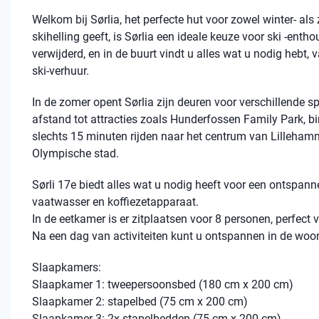
Welkom bij Sørlia, het perfecte hut voor zowel winter- als
skihelling geeft, is Sørlia een ideale keuze voor ski -enth
verwijderd, en in de buurt vindt u alles wat u nodig hebt,
ski-verhuur.
In de zomer opent Sørlia zijn deuren voor verschillende sp
afstand tot attracties zoals Hunderfossen Family Park, 
slechts 15 minuten rijden naar het centrum van Lillehamme
Olympische stad.
Sørli 17e biedt alles wat u nodig heeft voor een ontspannen
vaatwasser en koffiezetapparaat.
In de eetkamer is er zitplaatsen voor 8 personen, perfect 
Na een dag van activiteiten kunt u ontspannen in de woon
Slaapkamers:
Slaapkamer 1: tweepersoonsbed (180 cm x 200 cm)
Slaapkamer 2: stapelbed (75 cm x 200 cm)
Slaapkamer 3: 2x stapelbedden (75 cm x 200 cm)