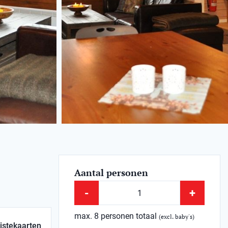
Aantal personen
-
+
max. 8 personen totaal
(excl. baby's)
istekaarten