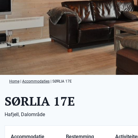
Home
|
Accommodaties
|
SØRLIA 17E
SØRLIA 17E
Hafjell, Dalområde
Accommodatie
Bestemming
Activiteit