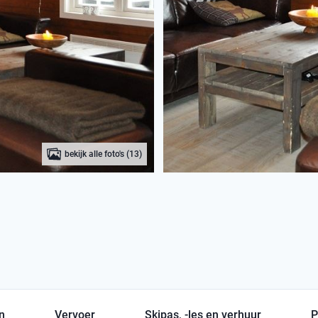
bekijk alle foto's (13)
en
Vervoer
Skipas, -les en verhuur
P