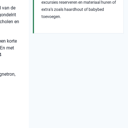
excursies reserveren en materiaal huren of
d van de
extra’s zoals haardhout of babybed
gondelrit
toevoegen.
scholen en
een korte
 En met
4
gnetron,