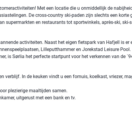
 zomeractiviteiten! Met een locatie die u onmiddellijk de nabijhei
ousiastelingen. De cross-country ski-paden zijn slechts een korte 
 van supermarkten en restaurants tot sportwinkels, après-ski, ski-
annende activiteiten. Naast het eigen fietspark van Hafjell is er 
binnenspeelplaatsen, Lilleputthammer en Jorekstad Leisure Pool.
r, is Sørlia het perfecte startpunt voor het verkennen van de ´9
 verblijf. In de keuken vindt u een fornuis, koelkast, vriezer, ma
voor plezierige maaltijden samen.
kamer, uitgerust met een bank en tv.