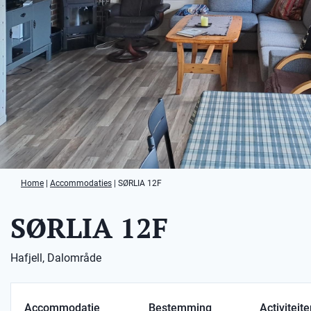
Home
|
Accommodaties
|
SØRLIA 12F
SØRLIA 12F
Hafjell, Dalområde
Accommodatie
Bestemming
Activiteit