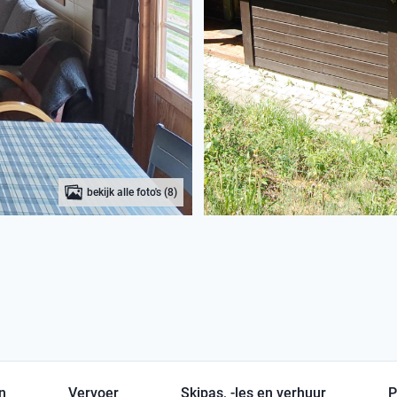
bekijk alle foto's (8)
en
Vervoer
Skipas, -les en verhuur
P