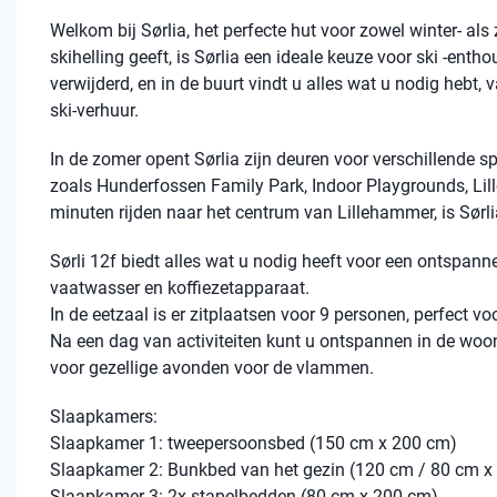
Welkom bij Sørlia, het perfecte hut voor zowel winter- als
skihelling geeft, is Sørlia een ideale keuze voor ski -enth
verwijderd, en in de buurt vindt u alles wat u nodig hebt,
ski-verhuur.
In de zomer opent Sørlia zijn deuren voor verschillende spa
zoals Hunderfossen Family Park, Indoor Playgrounds, Lil
minuten rijden naar het centrum van Lillehammer, is Sørl
Sørli 12f biedt alles wat u nodig heeft voor een ontspannen
vaatwasser en koffiezetapparaat.
In de eetzaal is er zitplaatsen voor 9 personen, perfect v
Na een dag van activiteiten kunt u ontspannen in de woo
voor gezellige avonden voor de vlammen.
Slaapkamers:
Slaapkamer 1: tweepersoonsbed (150 cm x 200 cm)
Slaapkamer 2: Bunkbed van het gezin (120 cm / 80 cm x
Slaapkamer 3: 2x stapelbedden (80 cm x 200 cm)