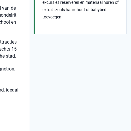
excursies reserveren en materiaal huren of
d van de
extra’s zoals haardhout of babybed
gondelrit
toevoegen.
school en
ttracties
echts 15
he stad.
gnetron,
d, ideaal