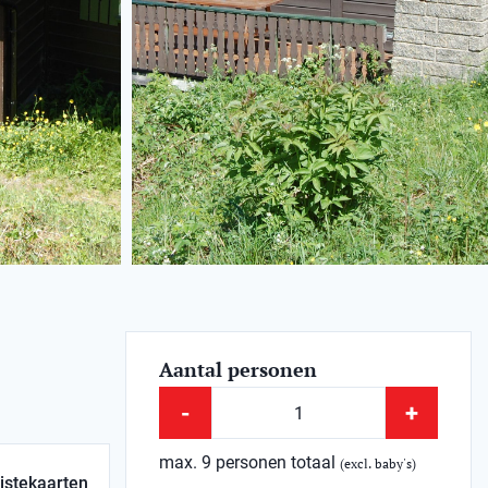
Aantal personen
-
+
max. 9 personen totaal
(excl. baby's)
istekaarten