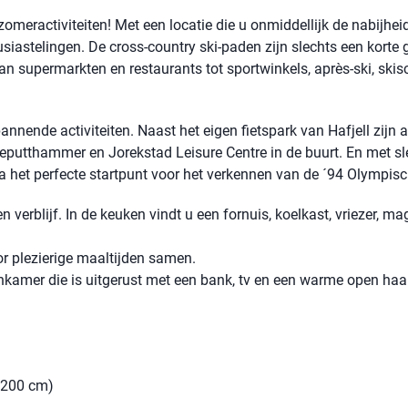
 zomeractiviteiten! Met een locatie die u onmiddellijk de nabijhei
ousiastelingen. De cross-country ski-paden zijn slechts een korte 
 van supermarkten en restaurants tot sportwinkels, après-ski, ski
nnende activiteiten. Naast het eigen fietspark van Hafjell zijn a
leputthammer en Jorekstad Leisure Centre in de buurt. En met sl
ia het perfecte startpunt voor het verkennen van de ´94 Olympisc
 verblijf. In de keuken vindt u een fornuis, koelkast, vriezer, ma
oor plezierige maaltijden samen.
nkamer die is uitgerust met een bank, tv en een warme open haar
 200 cm)