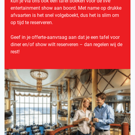
kun je via ons ook een tafel boeken voor de live
entertainment show aan boord. Met name op drukke
afvaarten is het snel volgeboekt, dus het is slim om
op tijd te reserveren.
Geef in je offerte-aanvraag aan dat je een tafel voor
diner en/of show wilt reserveren – dan regelen wij de
rest!