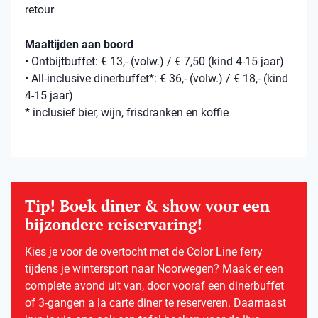
retour
Maaltijden aan boord
• Ontbijtbuffet: € 13,- (volw.) / € 7,50 (kind 4-15 jaar)
• All-inclusive dinerbuffet*: € 36,- (volw.) / € 18,- (kind
4-15 jaar)
* inclusief bier, wijn, frisdranken en koffie
Tip! Boek diner & show voor een
bijzondere reiservaring!
Kies je voor de overtocht met de Color Line ferry
tijdens je wintersport naar Noorwegen? Maak er een
complete avond uit van, door vooraf een dinerbuffet
of 3-gangen a la carte diner te reserveren. Daarnaast