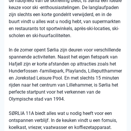
de nabijheid van de skihelling biedt, is Sørlia een ideale
keuze voor ski -enthousiastelingen. De langlaufpaden
zijn slechts een korte gondelrit verwijderd, en in de
buurt vindt u alles wat u nodig hebt, van supermarkten
en restaurants tot sportwinkels, après-ski-locaties, ski-
scholen en ski-huurfaciliteiten.
In de zomer opent Sørlia zijn deuren voor verschillende
spannende activiteiten. Naast het eigen fietspark van
Hafjell zijn er korte afstanden op attracties zoals het
Hunderfossen -familiepark, Playlands, Lilleputthammer
en Jorekstad Leisure Pool. En met slechts 15 minuten
rijden naar het centrum van Lillehammer, is Sørlia het
perfecte startpunt voor het verkennen van de
Olympische stad van 1994.
SØRLIA 11A biedt alles wat u nodig heeft voor een
ontspannen verblijf. In de keuken vindt u een fornuis,
koelkast, vriezer, vaatwasser en koffiezetapparaat.