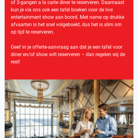
of 3-gangen a la carte diner te reserveren. Daarnaast
kun je via ons ook een tafel boeken voor de live
entertainment show aan boord. Met name op drukke
afvaarten is het snel volgeboekt, dus het is slim om
op tijd te reserveren.
Geef in je offerte-aanvraag aan dat je een tafel voor
diner en/of show wilt reserveren – dan regelen wij de
rest!