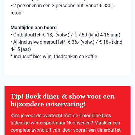
• 2 personen in een 2-persoons hut: vanaf € 380,-
retour
Maaltijden aan boord
• Ontbijtbuffet: € 13,- (volw.) / € 7,50 (kind 4-15 jaar)
• All-inclusive dinerbuffet*: € 36,- (volw.) / € 18,- (kind
4-15 jaar)
* inclusief bier, wijn, frisdranken en koffie
Tip! Boek diner & show voor een
bijzondere reiservaring!
Kies je voor de overtocht met de Color Line ferry
tijdens je wintersport naar Noorwegen? Maak er een
complete avond uit van, door vooraf een dinerbuffet