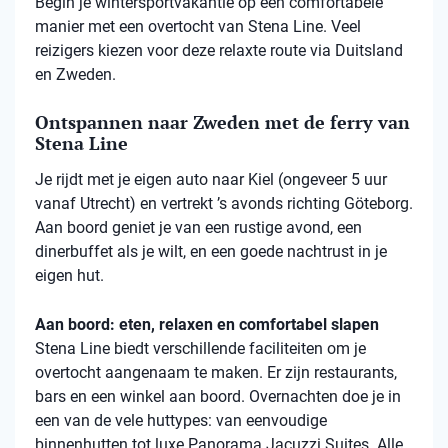
Begin je wintersportvakantie op een comfortabele
manier met een overtocht van Stena Line. Veel
reizigers kiezen voor deze relaxte route via Duitsland
en Zweden.
Ontspannen naar Zweden met de ferry van
Stena Line
Je rijdt met je eigen auto naar Kiel (ongeveer 5 uur
vanaf Utrecht) en vertrekt ’s avonds richting Göteborg.
Aan boord geniet je van een rustige avond, een
dinerbuffet als je wilt, en een goede nachtrust in je
eigen hut.
Aan boord: eten, relaxen en comfortabel slapen
Stena
Line biedt verschillende faciliteiten om je
overtocht aangenaam te maken. Er zijn restaurants,
bars en een winkel aan boord. Overnachten doe je in
een van de vele
huttypes
: van eenvoudige
binnenhutten
tot luxe Panorama Jacuzzi Suites. Alle