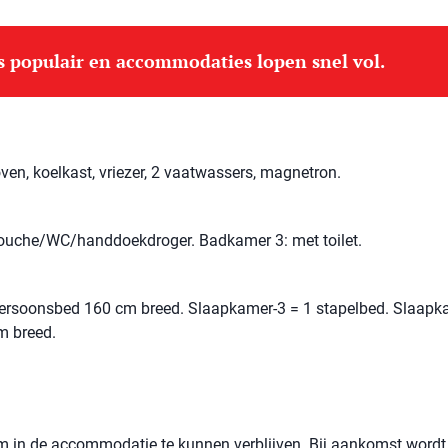
is populair en accommodaties lopen snel vol.
ven, koelkast, vriezer, 2 vaatwassers, magnetron.
uche/WC/handdoekdroger. Badkamer 3: met toilet.
ersoonsbed 160 cm breed. Slaapkamer-3 = 1 stapelbed. Slaapk
m breed.
 om in de accommodatie te kunnen verblijven. Bij aankomst wordt