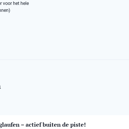
r voor het hele
annen)
n
laufen – actief buiten de piste!