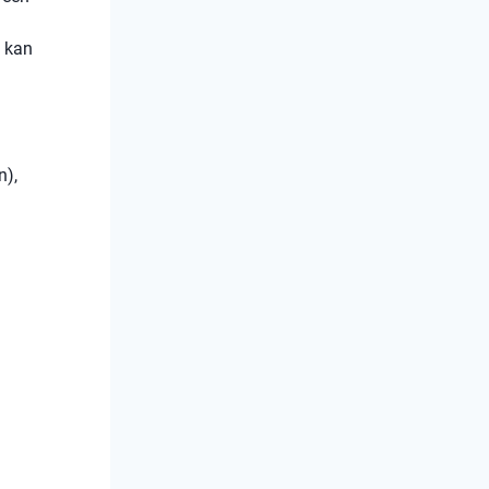
e kan
n),