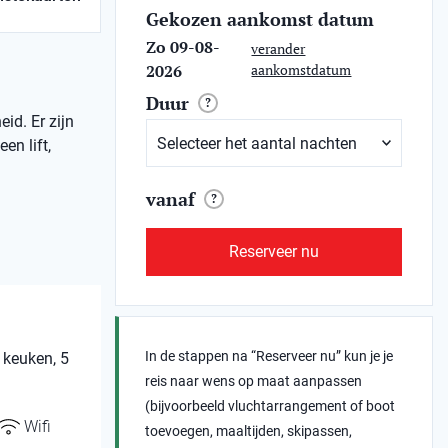
Gekozen aankomst datum
Zo 09-08-
verander
2026
aankomstdatum
Duur
?
id. Er zijn
en lift,
vanaf
?
Reserveer nu
In de stappen na “Reserveer nu” kun je je
 keuken, 5
reis naar wens op maat aanpassen
(bijvoorbeeld vluchtarrangement of boot
Wifi
toevoegen, maaltijden, skipassen,