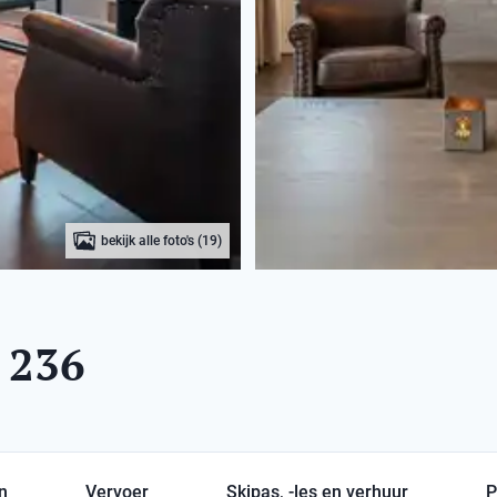
bekijk alle foto's (19)
 236
en
Vervoer
Skipas, -les en verhuur
P