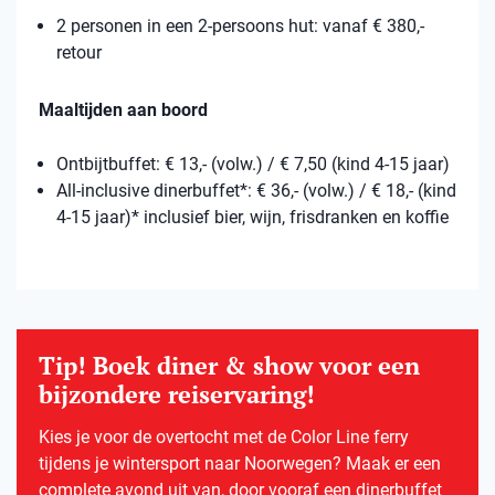
2 personen in een 2-persoons hut: vanaf € 380,-
retour
Maaltijden aan boord
Ontbijtbuffet: € 13,- (volw.) / € 7,50 (kind 4-15 jaar)
All-inclusive dinerbuffet*: € 36,- (volw.) / € 18,- (kind
4-15 jaar)* inclusief bier, wijn, frisdranken en koffie
Tip! Boek diner & show voor een
bijzondere reiservaring!
Kies je voor de overtocht met de Color Line ferry
tijdens je wintersport naar Noorwegen? Maak er een
complete avond uit van, door vooraf een dinerbuffet