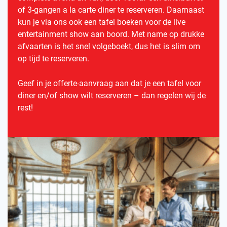
of 3-gangen a la carte diner te reserveren. Daarnaast
kun je via ons ook een tafel boeken voor de live
entertainment show aan boord. Met name op drukke
afvaarten is het snel volgeboekt, dus het is slim om
op tijd te reserveren.
Geef in je offerte-aanvraag aan dat je een tafel voor
diner en/of show wilt reserveren – dan regelen wij de
rest!