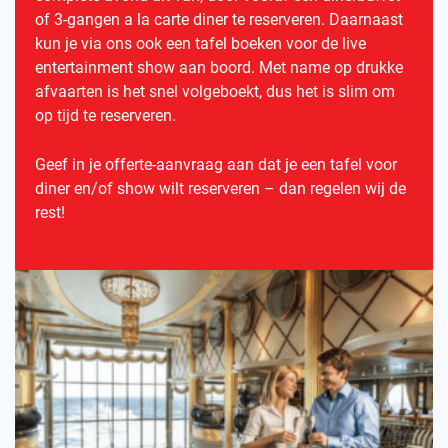
of 3-gangen a la carte diner te reserveren. Daarnaast
kun je via ons ook een tafel boeken voor de live
entertainment show aan boord. Met name op drukke
afvaarten is het snel volgeboekt, dus het is slim om
op tijd te reserveren.
Geef in je offerte-aanvraag aan dat je een tafel voor
diner en/of show wilt reserveren – dan regelen wij de
rest!