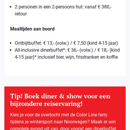
2 personen in een 2-persoons hut: vanaf € 380,-
retour
Maaltijden aan boord
Ontbijtbuffet: € 13,- (volw.) / € 7,50 (kind 4-15 jaar)
All-inclusive dinerbuffet*: € 36,- (volw.) / € 18,- (kind
4-15 jaar)* inclusief bier, wijn, frisdranken en koffie
Tip! Boek diner & show voor een
bijzondere reiservaring!
Kies je voor de overtocht met de Color Line ferry
tijdens je wintersport naar Noorwegen? Maak er een
complete avond uit van, door vooraf een dinerbuffet