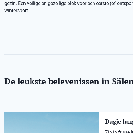
gezin. Een veilige en gezellige plek voor een eerste (of ontsp
wintersport.
De leukste belevenissen in Säle
Dagje lang
Zin in frisse