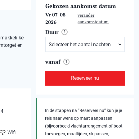
Gekozen aankomst datum
Vr 07-08-
verander
2026
aankomstdatum
Duur
?
emakkelijke
umtorget en
vanaf
?
Reserveer nu
In de stappen na “Reserveer nu” kun je je
 4
reis naar wens op maat aanpassen
(bijvoorbeeld vluchtarrangement of boot
Wifi
toevoegen, maaltijden, skipassen,