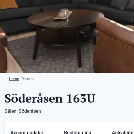
Home
|
Resorts
Söderåsen 163U
Sälen, Söderåsen
Accommodatie
Bestemming
Activiteit