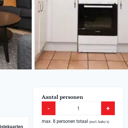
Aantal personen
-
+
max. 8 personen totaal
(excl. baby's)
istekaarten