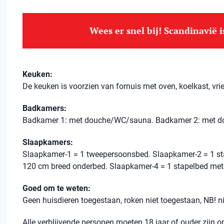
Wees er snel bij! Scandinavië 
Keuken:
De keuken is voorzien van fornuis met oven, koelkast, vri
Badkamers:
Badkamer 1: met douche/WC/sauna. Badkamer 2: met 
Slaapkamers:
Slaapkamer-1 = 1 tweepersoonsbed. Slaapkamer-2 = 1 st
120 cm breed onderbed. Slaapkamer-4 = 1 stapelbed met
Goed om te weten:
Geen huisdieren toegestaan, roken niet toegestaan, NB! 
Alle verblijvende personen moeten 18 jaar of ouder zijn