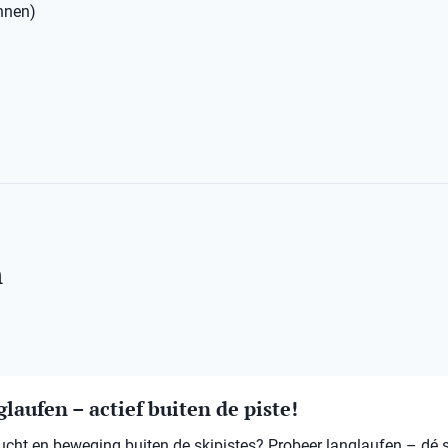
annen)
n
laufen – actief buiten de piste!
 lucht en beweging buiten de skipistes? Probeer langlaufen – dé 