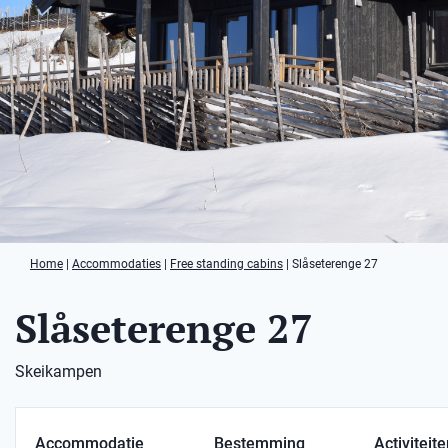
Home
|
Accommodaties
|
Free standing cabins
|
Slåseterenge 27
Slåseterenge 27
Skeikampen
Accommodatie
Bestemming
Activiteit