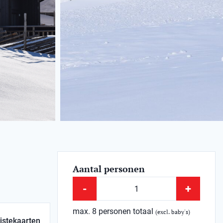
Aantal personen
-
+
max. 8 personen totaal
(excl. baby's)
istekaarten