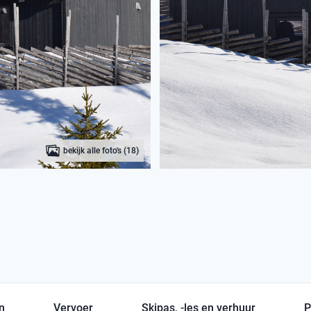
bekijk alle foto's (18)
en
Vervoer
Skipas, -les en verhuur
P