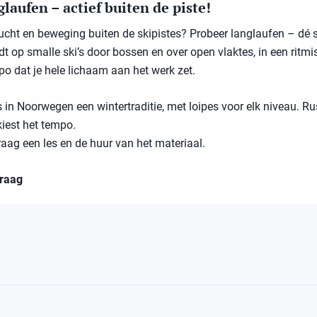
laufen – actief buiten de piste!
 lucht en beweging buiten de skipistes? Probeer langlaufen – dé 
jdt op smalle ski’s door bossen en over open vlaktes, in een ritmi
po dat je hele lichaam aan het werk zet.
 in Noorwegen een wintertraditie, met loipes voor elk niveau. Rus
 kiest het tempo.
raag een les en de huur van het materiaal.
vraag