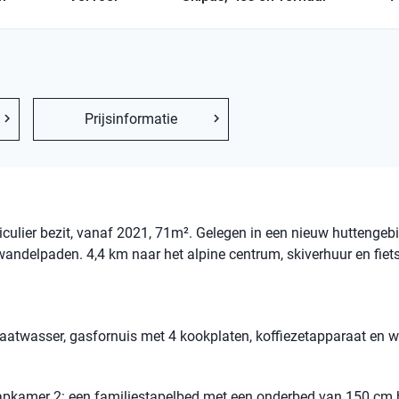
Prijsinformatie
iculier bezit, vanaf 2021, 71m². Gelegen in een nieuw huttengeb
andelpaden. 4,4 km naar het alpine centrum, skiverhuur en fiet
vaatwasser, gasfornuis met 4 kookplaten, koffiezetapparaat en w
pkamer 2: een familiestapelbed met een onderbed van 150 cm 