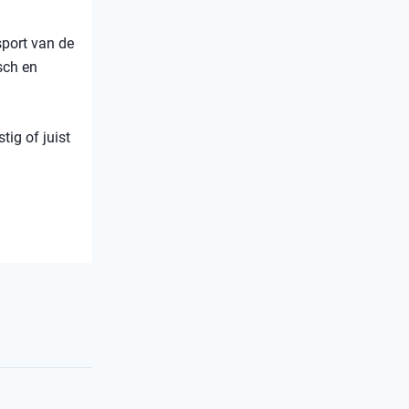
sport van de
sch en
tig of juist