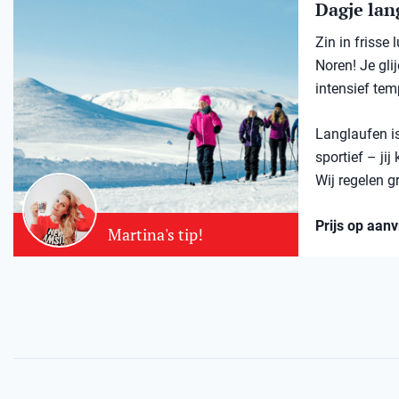
Dagje lang
Zin in frisse
Noren! Je gli
intensief tem
Langlaufen is
sportief – jij
Wij regelen g
Prijs op aan
Martina's tip!