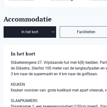
Accommodatie
In het kort
Faciliteiten
In het kort
Slåseterengene 27. Vrijstaande hut met 6(8) bedden. Part
de Slåsetra. Slechts 100 meter van de langlaufpaden en w
3 km naar de supermarkt en 4 km naar de golfbaan.
KEUKEN
Keuken voorzien van: grote koelkast met apart vriesvak, 
SLAAPKAMERS
Slaapkamer 1: een tweepersoonsbed (150cm breed). Slaa