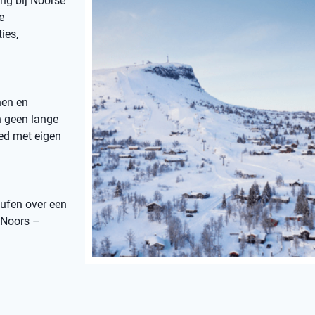
ng bij Noorse
e
ies,
nen en
jn geen lange
ied met eigen
ufen over een
k Noors –