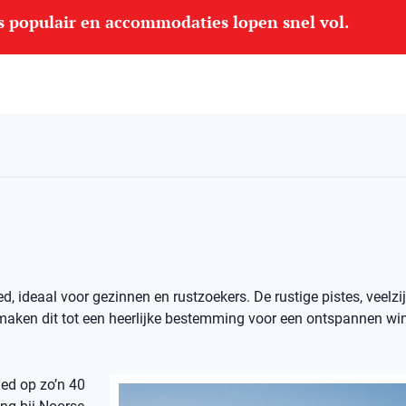
is populair en accommodaties lopen snel vol.
, ideaal voor gezinnen en rustzoekers. De rustige pistes, veelzij
maken dit tot een heerlijke bestemming voor een ontspannen win
ied op zo’n 40