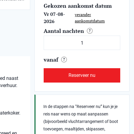
Gekozen aankomst datum
Vr 07-08-
verander
2026
aankomstdatum
Aantal nachten
?
vanaf
?
Reserveer nu
ied naast
sverhuur.
In de stappen na “Reserveer nu” kun je je
aterkoker.
reis naar wens op maat aanpassen
(bijvoorbeeld vluchtarrangement of boot
toevoegen, maaltijden, skipassen,
breed en