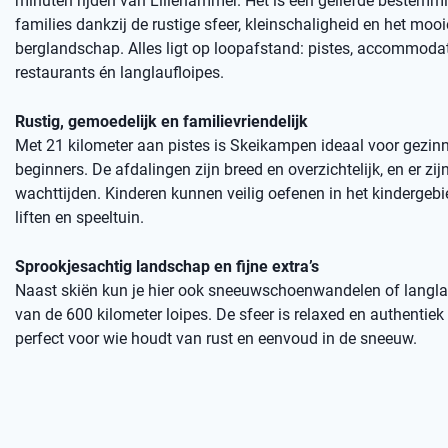
minuten rijden van Lillehammer. Het is een geliefde bestemmi
families dankzij de rustige sfeer, kleinschaligheid en het mooi
berglandschap. Alles ligt op loopafstand: pistes, accommodat
restaurants én langlaufloipes.
Rustig, gemoedelijk en familievriendelijk
Met 21 kilometer aan pistes is Skeikampen ideaal voor gezin
beginners. De afdalingen zijn breed en overzichtelijk, en er zi
wachttijden. Kinderen kunnen veilig oefenen in het kindergeb
liften en speeltuin.
Sprookjesachtig landschap en fijne extra’s
Naast skiën kun je hier ook sneeuwschoenwandelen of langla
van de 600 kilometer loipes. De sfeer is relaxed en authentie
perfect voor wie houdt van rust en eenvoud in de sneeuw.