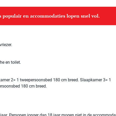
is populair en accommodaties lopen snel vol.
riezer.
e en toilet.
kamer 2= 1 tweepersoonsbed 180 cm breed. Slaapkamer 3= 1
ersoonsbed 180 cm breed.
jaar. Personen jonger dan 18 jaar mogen niet in de accommoda