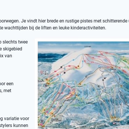
orwegen. Je vindt hier brede en rustige pistes met schitterende 
e wachttijden bij de liften en leuke kinderactiviteiten.
op slechts twee
e skigebied
ix van
oor een
s, met
g variatie voor
stylers kunnen