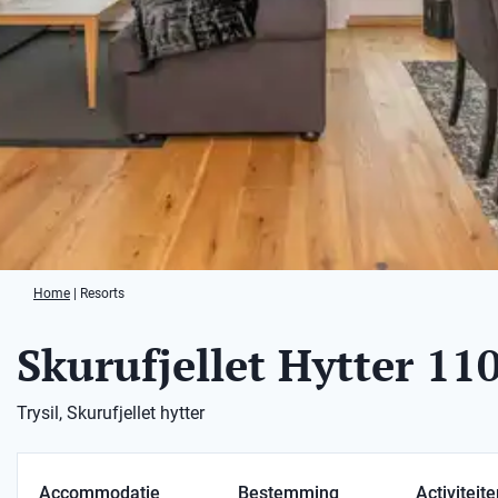
Home
|
Resorts
Skurufjellet Hytter 11
Trysil, Skurufjellet hytter
Accommodatie
Bestemming
Activiteit