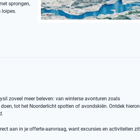
 met sprongen,
 loipes.
rysil zoveel meer beleven: van winterse avonturen zoals
oen, tot het Noorderlicht spotten of avondskiën. Ontdek hiero
d.
ect aan in je offerte-aanvraag, want excursies en activiteiten zit