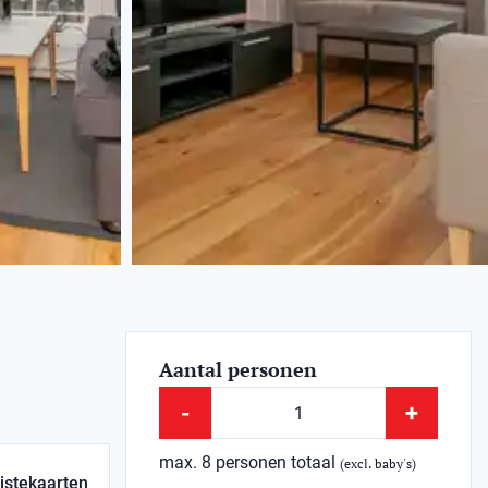
Aantal personen
-
+
max. 8 personen totaal
(excl. baby's)
istekaarten