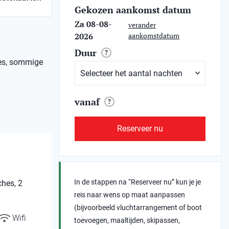
Gekozen aankomst datum
Za 08-08-
verander
2026
aankomstdatum
Duur
?
tes, sommige
vanaf
?
Reserveer nu
In de stappen na “Reserveer nu” kun je je
hes, 2
reis naar wens op maat aanpassen
(bijvoorbeeld vluchtarrangement of boot
Wifi
toevoegen, maaltijden, skipassen,