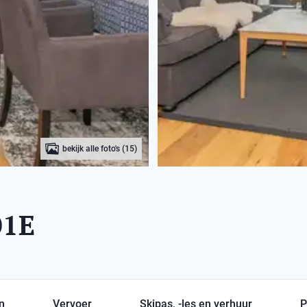
bekijk alle foto's (15)
01E
en
Vervoer
Skipas, -les en verhuur
P