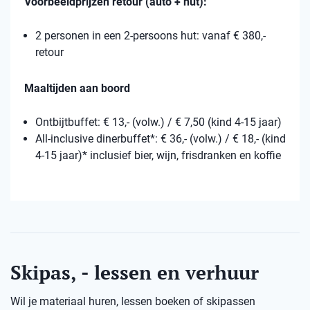
Voorbeeldprijzen retour (auto + hut):
2 personen in een 2-persoons hut: vanaf € 380,-
retour
Maaltijden aan boord
Ontbijtbuffet: € 13,- (volw.) / € 7,50 (kind 4-15 jaar)
All-inclusive dinerbuffet*: € 36,- (volw.) / € 18,- (kind
4-15 jaar)* inclusief bier, wijn, frisdranken en koffie
Skipas, - lessen en verhuur
Wil je materiaal huren, lessen boeken of skipassen