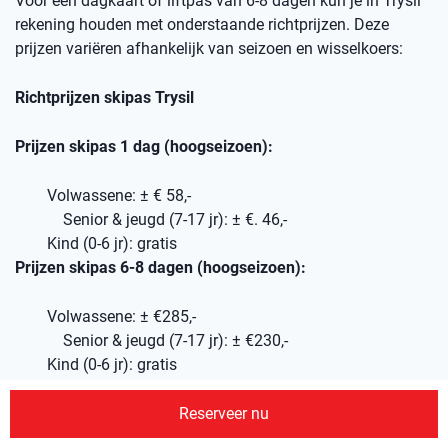
Voor een dagkaart of liftpas van 6-8 dagen kun je in Trysil
rekening houden met onderstaande richtprijzen. Deze
prijzen variëren afhankelijk van seizoen en wisselkoers:
Richtprijzen skipas Trysil
Prijzen skipas 1 dag (hoogseizoen):
Volwassene: ± € 58,-
Senior & jeugd (7-17 jr): ± €. 46,-
Kind (0-6 jr): gratis
Prijzen skipas 6-8 dagen (hoogseizoen):
Volwassene: ± €285,-
Senior & jeugd (7-17 jr): ± €230,-
Kind (0-6 jr): gratis
Wil je je skipassen van tevoren via ons reserveren, geef dit
dan aan in je offerte-aanvraag, dan nemen wij dit mee in je
Reserveer nu
reisvoorstel.