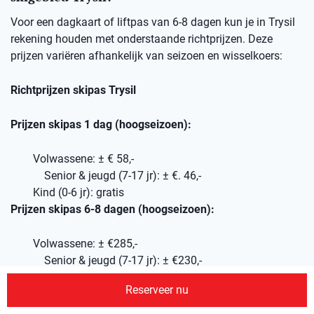
Voor een dagkaart of liftpas van 6-8 dagen kun je in Trysil
rekening houden met onderstaande richtprijzen. Deze
prijzen variëren afhankelijk van seizoen en wisselkoers:
Richtprijzen skipas Trysil
Prijzen skipas 1 dag (hoogseizoen):
Volwassene: ± € 58,-
Senior & jeugd (7-17 jr): ± €. 46,-
Kind (0-6 jr): gratis
Prijzen skipas 6-8 dagen (hoogseizoen):
Volwassene: ± €285,-
Senior & jeugd (7-17 jr): ± €230,-
Kind (0-6 jr): gratis
Reserveer nu
Wil je je skipassen van tevoren via ons reserveren, geef dit
dan aan in je offerte-aanvraag, dan nemen wij dit mee in je