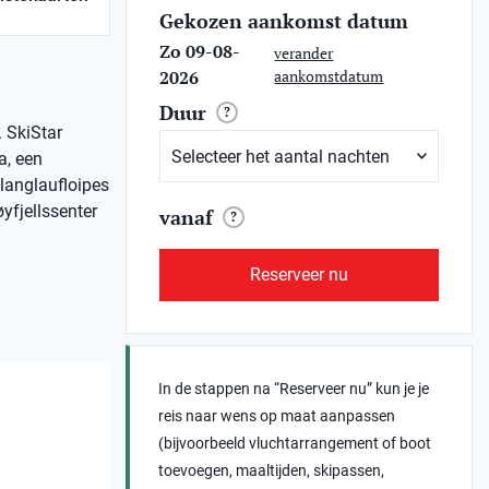
Gekozen aankomst datum
Zo 09-08-
verander
2026
aankomstdatum
Duur
?
. SkiStar
a, een
 langlaufloipes
øyfjellssenter
vanaf
?
Reserveer nu
In de stappen na “Reserveer nu” kun je je
reis naar wens op maat aanpassen
(bijvoorbeeld vluchtarrangement of boot
toevoegen, maaltijden, skipassen,