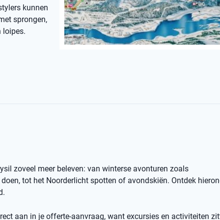
stylers kunnen
 met sprongen,
 loipes.
rysil zoveel meer beleven: van winterse avonturen zoals
oen, tot het Noorderlicht spotten of avondskiën. Ontdek hiero
d.
ect aan in je offerte-aanvraag, want excursies en activiteiten zit