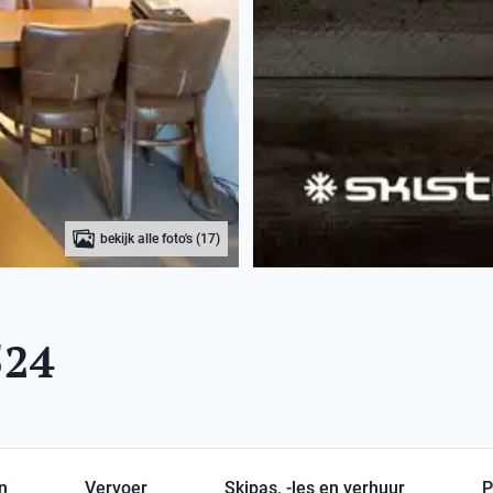
bekijk alle foto's (17)
524
en
Vervoer
Skipas, -les en verhuur
P