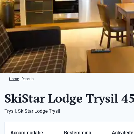
Home
|
Resorts
SkiStar Lodge Trysil 4
Trysil, SkiStar Lodge Trysil
Accommodatie
Bestemming
Activiteit