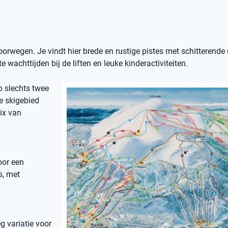
orwegen. Je vindt hier brede en rustige pistes met schitterende 
e wachttijden bij de liften en leuke kinderactiviteiten.
op slechts twee
e skigebied
ix van
oor een
s, met
g variatie voor