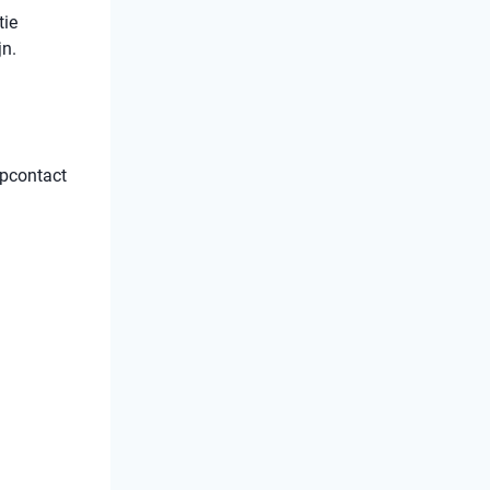
tie
jn.
opcontact