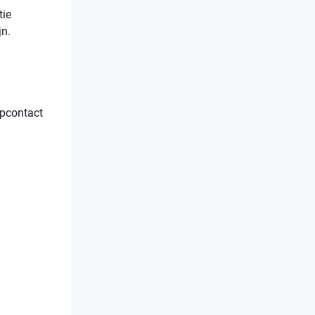
tie
jn.
opcontact