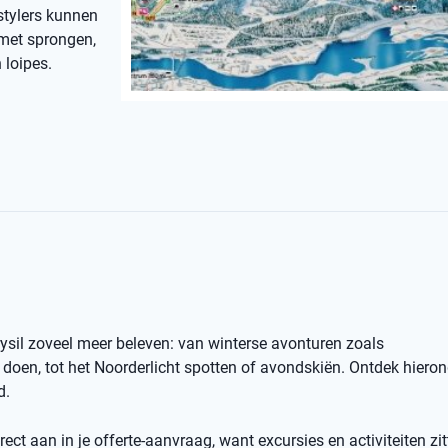
stylers kunnen
 met sprongen,
 loipes.
rysil zoveel meer beleven: van winterse avonturen zoals
oen, tot het Noorderlicht spotten of avondskiën. Ontdek hiero
d.
ect aan in je offerte-aanvraag, want excursies en activiteiten zit