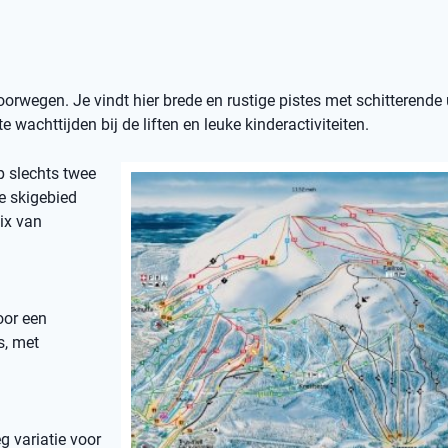
orwegen. Je vindt hier brede en rustige pistes met schitterende 
e wachttijden bij de liften en leuke kinderactiviteiten.
op slechts twee
e skigebied
ix van
oor een
s, met
g variatie voor