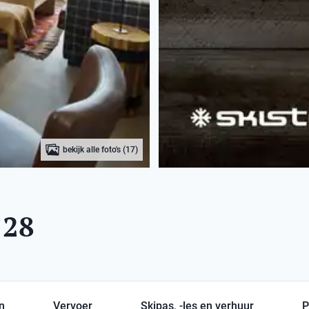
bekijk alle foto's (17)
128
en
Vervoer
Skipas, -les en verhuur
P