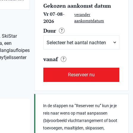
Gekozen aankomst datum
Vr 07-08-
verander
2026
aankomstdatum
Duur
?
. SkiStar
a, een
 langlaufloipes
øyfjellssenter
vanaf
?
Reserveer nu
In de stappen na “Reserveer nu” kun je je
reis naar wens op maat aanpassen
(bijvoorbeeld vluchtarrangement of boot
toevoegen, maaltijden, skipassen,