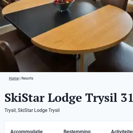
Home
|
Resorts
SkiStar Lodge Trysil 3
Trysil, SkiStar Lodge Trysil
Accommodatie
Bestemming
Activiteit